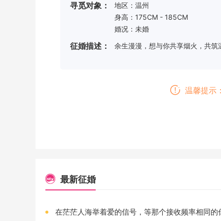
寻觅对象：
地区：温州
身高：175CM - 185CM
婚况：未婚
征婚描述：
余生漫漫，想与你共享烟火，共筑
温馨提示
最新征婚
在茫茫人海举着爱的信号，等那个接收频率相同的