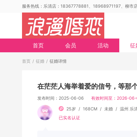
服务热线：乐清店：18367778881、18968971197、柳市店：
首页
会员
活动
征
首页
/
征婚
/
征婚详情
在茫茫人海举着爱的信号，等那
发布时间：2025-06-06
有效时间至：2026-06-
25岁
/
168CM
/
未婚
/
温州 乐
已实名认证