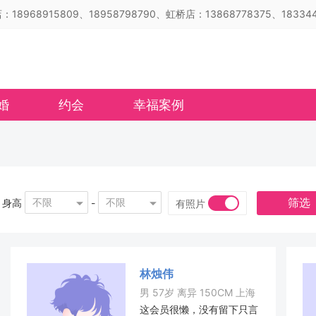
18968915809、18958798790、虹桥店：13868778375、183344
婚
约会
幸福案例
筛选
不限
不限
身高
-
有照片
林烛伟
男 57岁 离异 150CM 上海
这会员很懒，没有留下只言