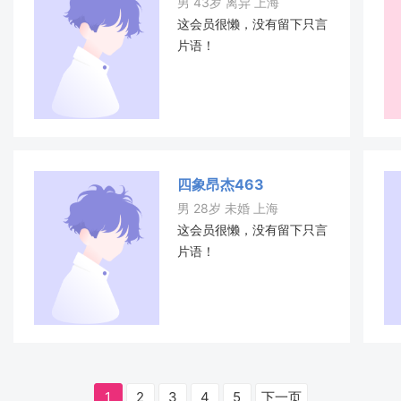
男 43岁 离异 上海
这会员很懒，没有留下只言
片语！
四象昂杰463
男 28岁 未婚 上海
这会员很懒，没有留下只言
片语！
1
2
3
4
5
下一页