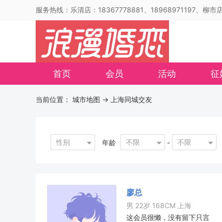
服务热线：乐清店：18367778881、18968971197、柳市店：
首页
会员
活动
征
当前位置：
城市地图
-> 上海同城交友
性别
不限
不限
年龄
-
廖总
男 22岁 168CM 上海
这会员很懒，没有留下只言