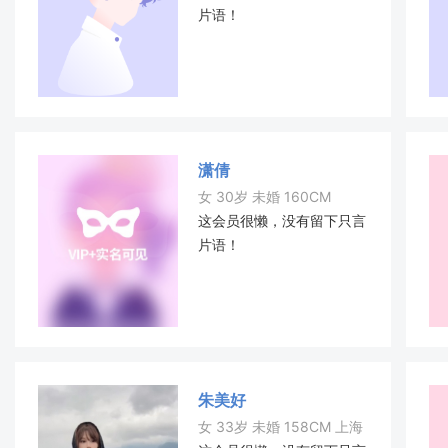
片语！
潇倩
女 30岁 未婚 160CM
这会员很懒，没有留下只言
片语！
朱美好
女 33岁 未婚 158CM 上海