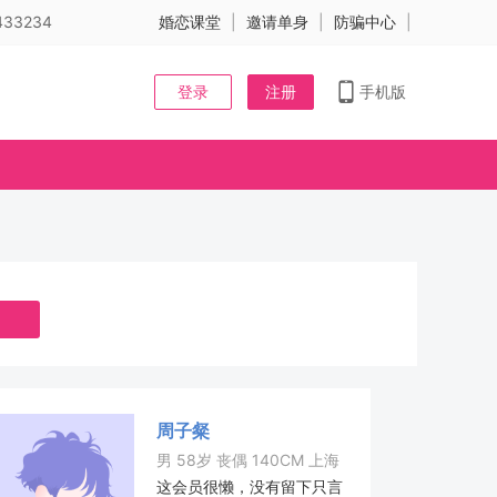
33234
婚恋课堂
|
邀请单身
|
防骗中心
|
登录
注册
手机版
周子粲
男 58岁 丧偶 140CM 上海
这会员很懒，没有留下只言