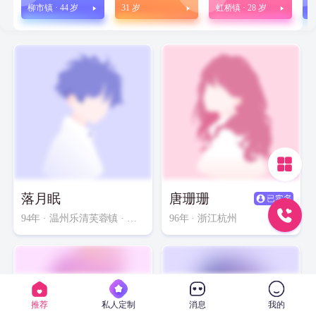
柳市镇 · 44 岁
31 岁
虹桥镇 · 28 岁
3
落月眠
唐珊珊
94年
· 温州乐清芙蓉镇 · 中专以下 · 部门经理
96年
· 浙江杭州
推荐
私人定制
消息
我的