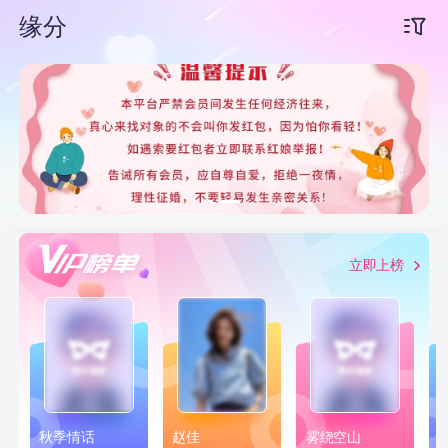
缘分
下拉刷新
立即上榜
秋季情话
赵佳
雾绕空山