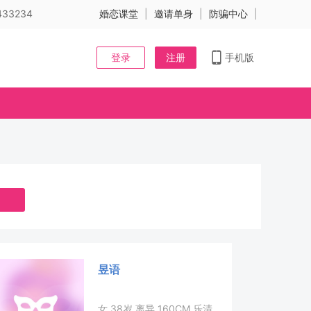
33234
婚恋课堂
|
邀请单身
|
防骗中心
|
登录
注册
手机版
昱语
女 38岁 离异 160CM 乐清