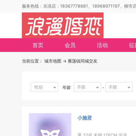
服务热线：乐清店：18367778881、18968971197、柳市店：
首页
会员
活动
征
当前位置：
城市地图
-> 雁荡镇同城交友
性别
不限
不限
年龄
-
小施君
男 32岁 未婚 178CM 乐清