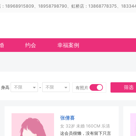
18968915809、18958798790、虹桥店：13868778375、183344
婚
约会
幸福案例
筛选
不限
不限
身高
-
有照片
张倩喜
女 32岁 未婚 160CM 乐清
这会员很懒，没有留下只言