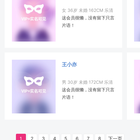
女 36岁 未婚 162CM 乐清
这会员很懒，没有留下只言
片语！
王小亦
男 30岁 未婚 172CM 乐清
这会员很懒，没有留下只言
片语！
1
2
3
4
5
6
7
8
下一页