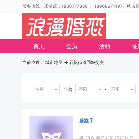
服务热线：乐清店：18367778881、18968971197、柳市店：
首页
会员
活动
征
当前位置：
城市地图
-> 石帆街道同城交友
性别
不限
不限
年龄
-
盛鑫千
男 38岁 离异未肓 172CM 乐