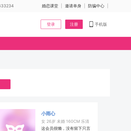
33234
婚恋课堂
|
邀请单身
|
防骗中心
|
登录
注册
手机版
小雨心
女 26岁 未婚 160CM 乐清
这会员很懒，没有留下只言