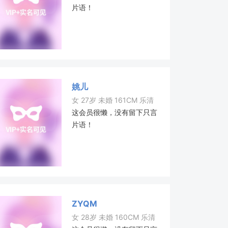
片语！
姚儿
女 27岁 未婚 161CM 乐清
这会员很懒，没有留下只言
片语！
ZYQM
女 28岁 未婚 160CM 乐清