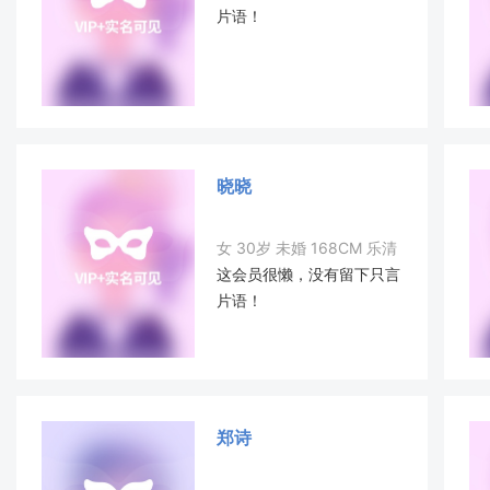
片语！
晓晓
女 30岁 未婚 168CM 乐清
这会员很懒，没有留下只言
片语！
郑诗