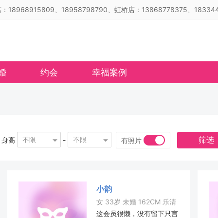
18968915809、18958798790、虹桥店：13868778375、183344
婚
约会
幸福案例
筛选
不限
不限
身高
-
有照片
小韵
女 33岁 未婚 162CM 乐清
这会员很懒，没有留下只言