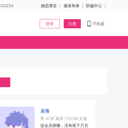
33234
婚恋课堂
|
邀请单身
|
防骗中心
|
登录
注册
手机版
吴海
男 47岁 离异 170CM 文成
这会员很懒，没有留下只言