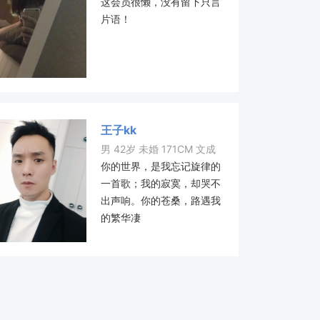
这会员很懒，没有留下只言
片语！
王子kk
男 42岁 未婚 171CM 文成
你的世界，是我忘记旋律的
一首歌；我的寂寞，却哭不
出声响。你的苍桑，路遇我
的繁华凄