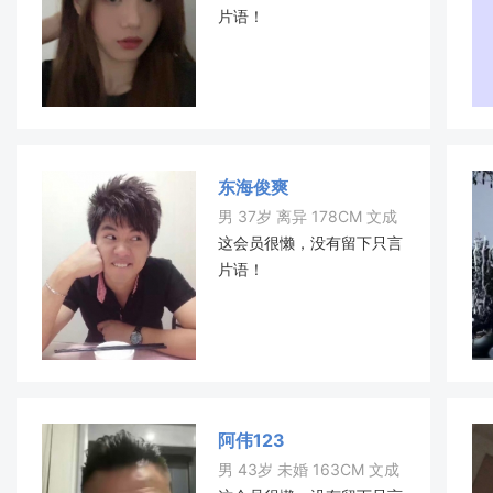
片语！
东海俊爽
男 37岁 离异 178CM 文成
这会员很懒，没有留下只言
片语！
阿伟123
男 43岁 未婚 163CM 文成