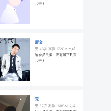
片语！
廖文
男 43岁 离异 172CM 文成
这会员很懒，没有留下只言
片语！
无，
男 37岁 离异 168CM 文成