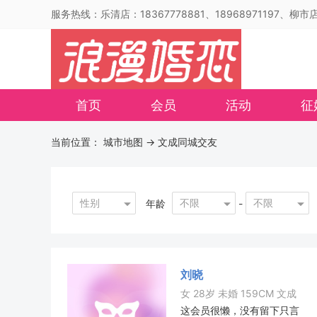
服务热线：乐清店：18367778881、18968971197、柳市店：
首页
会员
活动
征
当前位置：
城市地图
-> 文成同城交友
性别
不限
不限
年龄
-
刘晓
女 28岁 未婚 159CM 文成
这会员很懒，没有留下只言