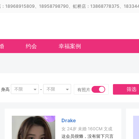
18968915809、18958798790、虹桥店：13868778375、183344
婚
约会
幸福案例
筛选
不限
不限
身高
-
有照片
Drake
女 24岁 未婚 160CM 文成
这会员很懒，没有留下只言