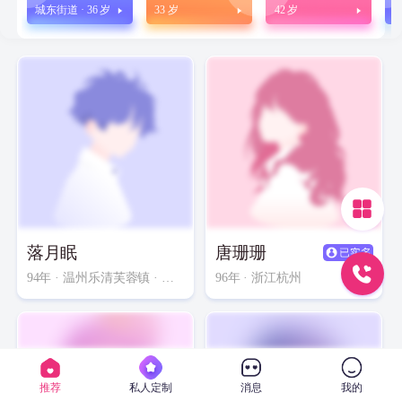
城东街道 · 36 岁
33 岁
42 岁
3
落月眠
唐珊珊
94年
· 温州乐清芙蓉镇 · 中专以下 · 部门经理
96年
· 浙江杭州
推荐
私人定制
消息
我的